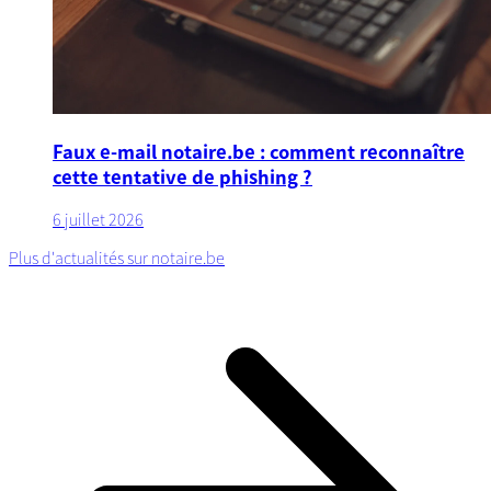
Faux e-mail notaire.be : comment reconnaître
cette tentative de phishing ?
6 juillet 2026
Plus d'actualités sur notaire.be